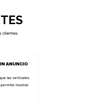
o !
TES
 clientes.
 UN ANUNCIO
ue las verticales.
l permite mostrar