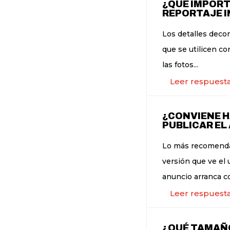
¿QUÉ IMPORT
REPORTAJE I
Los detalles deco
que se utilicen co
las fotos...
Leer respuest
¿CONVIENE H
PUBLICAR EL
Lo más recomendab
versión que ve el 
anuncio arranca c
Leer respuest
¿QUÉ TAMAÑO