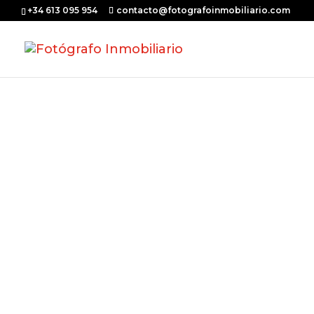
+34 613 095 954
contacto@fotografoinmobiliario.com