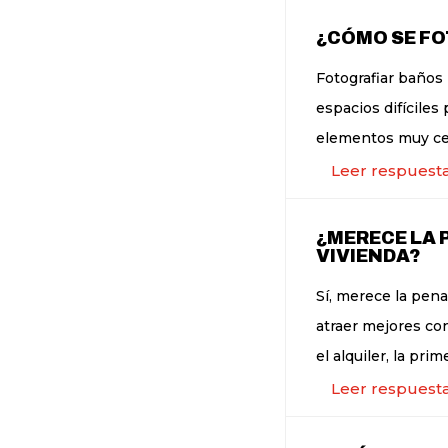
¿CÓMO SE FO
Fotografiar baños 
espacios difíciles 
elementos muy cer
Leer respuest
¿MERECE LA 
VIVIENDA?
Sí, merece la pena
atraer mejores co
el alquiler, la prime
Leer respuest