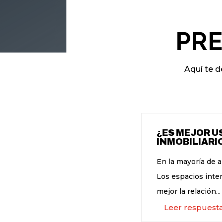
PR
Aquí te d
¿ES MEJOR U
INMOBILIARI
En la mayoría de a
Los espacios inter
mejor la relación...
Leer respuest