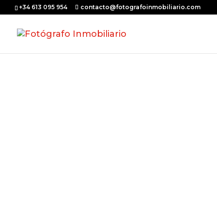
+34 613 095 954
contacto@fotografoinmobiliario.com