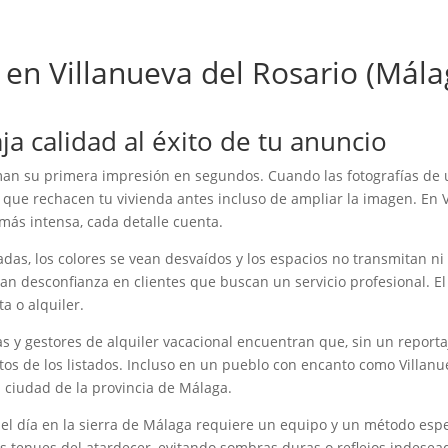
 en Villanueva del Rosario (Mál
aja calidad al éxito de tu anuncio
rman su primera impresión en segundos. Cuando las fotografías d
 que rechacen tu vivienda antes incluso de ampliar la imagen. En V
más intensa, cada detalle cuenta.
s, los colores se vean desvaídos y los espacios no transmitan ni 
an desconfianza en clientes que buscan un servicio profesional. E
a o alquiler.
as y gestores de alquiler vacacional encuentran que, sin un reportaje
os de los listados. Incluso en un pueblo con encanto como Villanu
 ciudad de la provincia de Málaga.
 del día en la sierra de Málaga requiere un equipo y un método espe
s tenues del atardecer, evitando sombras duras o reflejos indesead