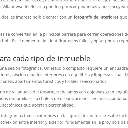
en Villanueva del Rosario pueden parecer pequeños y poco acogedo
bidos, es imprescindible contar con un
fotógrafo de interiores
que 
ales se convierten en la principal barrera para cerrar operaciones 
bnb. Es el momento de identificar estos fallos y optar por un repor
ara cada tipo de inmueble
a una sesión fotográfica. Un estudio compacto requiere un encuad
riores, piscina o patios interiores con equilibrio y limpieza visual
chalets, apartamentos turísticos y locales seleccionados.
o de Villanueva del Rosario, trabajamos con objetivos gran angula
endas unifamiliares o chalets de urbanizaciones cercanas, combina
itectónicos que aportan personalidad.
, integramos tomas exteriores en las que la luz natural resalte fac
nexión entre interior y exterior, fundamental en la provincia de M