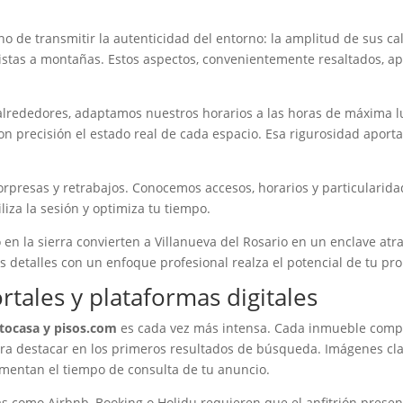
o de transmitir la autenticidad del entorno: la amplitud de sus cal
istas a montañas. Estos aspectos, convenientemente resaltados, ap
 y alrededores, adaptamos nuestros horarios a las horas de máxima 
con precisión el estado real de cada espacio. Esa rigurosidad aporta
sorpresas y retrabajos. Conocemos accesos, horarios y particularid
liza la sesión y optimiza tu tiempo.
o en la sierra convierten a Villanueva del Rosario en un enclave at
os detalles con un enfoque profesional realza el potencial de tu pr
rtales y plataformas digitales
otocasa y pisos.com
es cada vez más intensa. Cada inmueble compite
 para destacar en los primeros resultados de búsqueda. Imágenes cl
umentan el tiempo de consulta de tu anuncio.
mas como Airbnb, Booking o Holidu requieren que el anfitrión prese