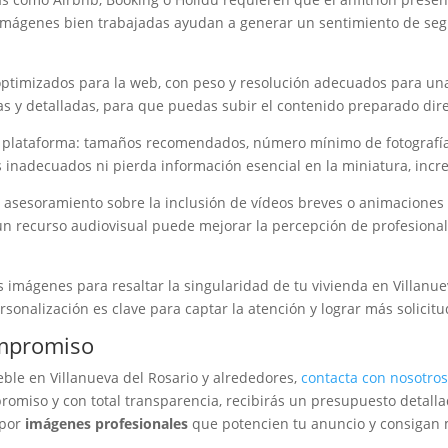
imágenes bien trabajadas ayudan a generar un sentimiento de segur
ptimizados para la web, con peso y resolución adecuados para una
as y detalladas, para que puedas subir el contenido preparado dir
a plataforma: tamaños recomendados, número mínimo de fotografías 
 inadecuados ni pierda información esencial en la miniatura, inc
s asesoramiento sobre la inclusión de vídeos breves o animaciones
 un recurso audiovisual puede mejorar la percepción de profesionali
 imágenes para resaltar la singularidad de tu vivienda en Villanue
sonalización es clave para captar la atención y lograr más solicit
ompromiso
eble en Villanueva del Rosario y alrededores,
contacta con nosotro
promiso y con total transparencia, recibirás un presupuesto detalla
 por
imágenes profesionales
que potencien tu anuncio y consigan má