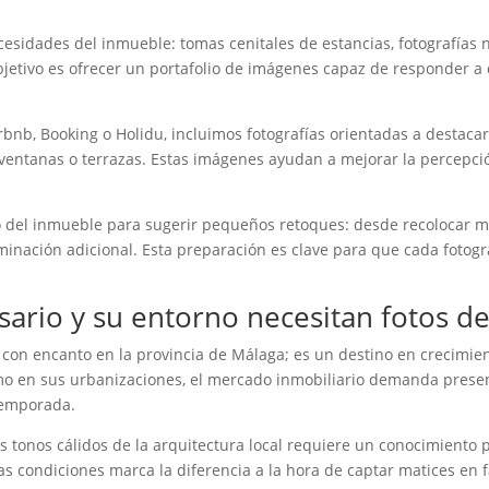
ecesidades del inmueble: tomas cenitales de estancias, fotografías
objetivo es ofrecer un portafolio de imágenes capaz de responder 
bnb, Booking o Holidu, incluimos fotografías orientadas a destaca
ventanas o terrazas. Estas imágenes ayudan a mejorar la percepció
do del inmueble para sugerir pequeños retoques: desde recolocar 
minación adicional. Esta preparación es clave para que cada fotogra
sario y su entorno necesitan fotos de
o con encanto en la provincia de Málaga; es un destino en crecimie
mo en sus urbanizaciones, el mercado inmobiliario demanda present
temporada.
y los tonos cálidos de la arquitectura local requiere un conocimiento
 condiciones marca la diferencia a la hora de captar matices en fa