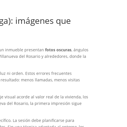
aga): imágenes que
e un inmueble presentan
fotos oscuras
, ángulos
illanueva del Rosario y alrededores, donde la
luz ni orden. Estos errores frecuentes
l resultado: menos llamadas, menos visitas
 visual acorde al valor real de la vivienda, los
eva del Rosario, la primera impresión sigue
cífico. La sesión debe planificarse para
os. Sin una técnica adaptada al entorno, los