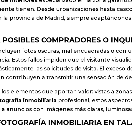
 de interiores
especializado en la zona garanti
lmente tienen. Desde urbanizaciones hasta cascos
 la provincia de Madrid, siempre adaptándonos 
 POSIBLES COMPRADORES O INQU
ncluyen fotos oscuras, mal encuadradas o con un
cia. Estos fallos impiden que el visitante visual
ticamente las solicitudes de visita. El exceso de
n contribuyen a transmitir una sensación de de
 los elementos que aportan valor: vistas a zona
tografía inmobiliaria
profesional, estos aspecto
e a anuncios con imágenes más claras, luminosas
FOTOGRAFÍA INMOBILIARIA EN TA