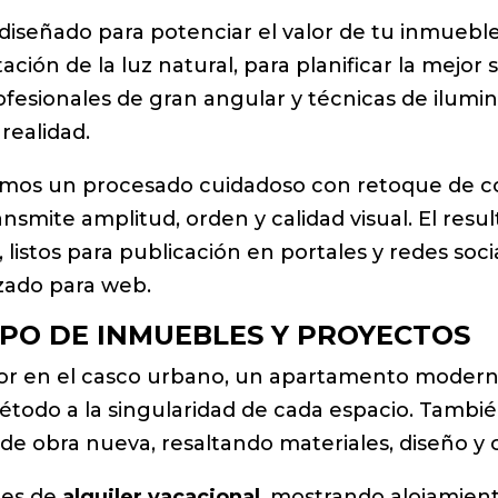
 diseñado para potenciar el valor de tu inmueb
ntación de la luz natural, para planificar la mej
fesionales de gran angular y técnicas de ilumin
 realidad.
amos un procesado cuidadoso con retoque de co
ansmite amplitud, orden y calidad visual. El res
, listos para publicación en portales y redes soc
izado para web.
IPO DE INMUEBLES Y PROYECTOS
dor en el casco urbano, un apartamento modern
todo a la singularidad de cada espacio. Tambi
e obra nueva, resaltando materiales, diseño y c
res de
alquiler vacacional
, mostrando alojamient