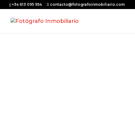
+34 613 095 954
contacto@fotografoinmobiliario.com