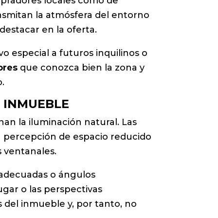
mpradores locales como de
nsmitan la atmósfera del entorno
estacar en la oferta.
ivo especial a futuros inquilinos o
ores
que conozca bien la zona y
o.
U INMUEBLE
an la iluminación natural. Las
a percepción de espacio reducido
s ventanales.
nadecuadas o ángulos
ugar o las perspectivas
 del inmueble y, por tanto, no