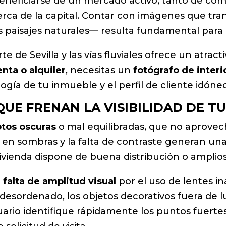
beneficiarse de un mercado activo, tanto de co
rca de la capital. Contar con imágenes que tra
 paisajes naturales— resulta fundamental para d
te de Sevilla y las vías fluviales ofrece un atract
enta o alquiler
, necesitas un
fotógrafo de interi
ogía de tu inmueble y el perfil de cliente idóne
UE FRENAN LA VISIBILIDAD DE T
otos oscuras
o mal equilibradas, que no aprovech
 en sombras y la falta de contraste generan un
vivienda dispone de buena distribución o amplio
a
falta de amplitud visual
por el uso de lentes i
desordenado, los objetos decorativos fuera de l
ario identifique rápidamente los puntos fuertes