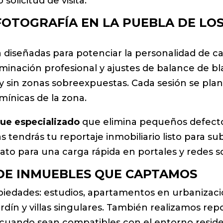
solicitud de visita.
FOTOGRAFÍA EN LA PUEBLA DE LOS
 diseñadas para potenciar la personalidad de ca
minación profesional y ajustes de balance de b
y sin zonas sobreexpuestas. Cada sesión se plani
mínicas de la zona.
ue especializado
que elimina pequeños defectos
as tendrás tu reportaje inmobiliario listo para su
to para una carga rápida en portales y redes so
 DE INMUEBLES QUE CAPTAMOS
iedades: estudios, apartamentos en urbanizacio
ardín y villas singulares. También realizamos re
 cuando sean compatibles con el entorno reside