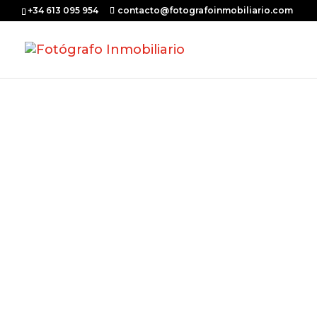
+34 613 095 954
contacto@fotografoinmobiliario.com