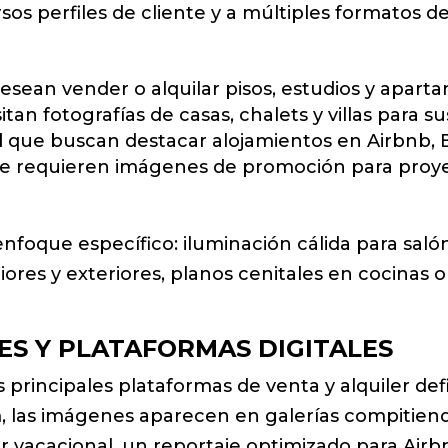
rsos perfiles de cliente y a múltiples formatos d
sean vender o alquilar pisos, estudios y apart
tan fotografías de casas, chalets y villas para 
l
que buscan destacar alojamientos en Airbnb, 
 requieren imágenes de promoción para proye
nfoque específico: iluminación cálida para saló
ores y exteriores, planos cenitales en cocinas o
LES Y PLATAFORMAS DIGITALES
las principales plataformas de venta y alquiler 
om, las imágenes aparecen en galerías compitie
er vacacional, un reportaje optimizado para Airb