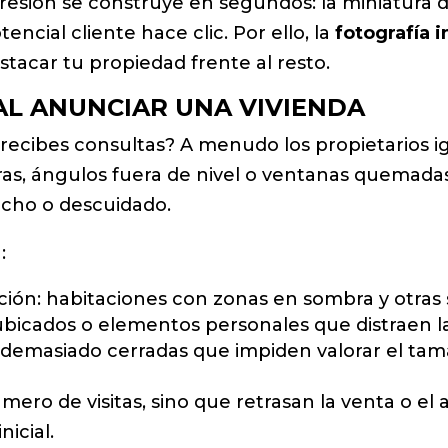
resión se construye en segundos: la miniatura d
encial cliente hace clic. Por ello, la
fotografía i
stacar tu propiedad frente al resto.
AL ANUNCIAR UNA VIVIENDA
o recibes consultas? A menudo los propietarios
as, ángulos fuera de nivel o ventanas quemada
echo o descuidado.
:
nación: habitaciones con zonas en sombra y otra
bicados o elementos personales que distraen l
os demasiado cerradas que impiden valorar el tama
mero de visitas, sino que retrasan la venta o el 
nicial.