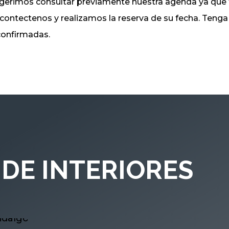
sugerimos consultar previamente nuestra agenda ya q
, contectenos y realizamos la reserva de su fecha. Ten
 confirmadas.
DE INTERIORES