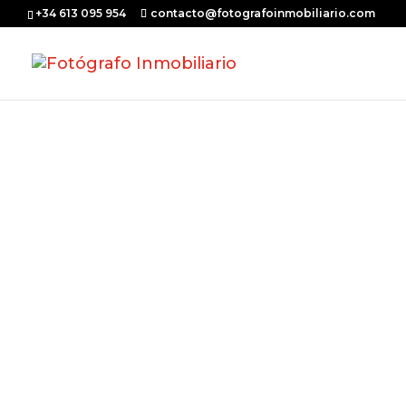
+34 613 095 954
contacto@fotografoinmobiliario.com