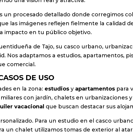
endo una visión real y atractiva.
os un procesado detallado donde corregimos co
ue las imágenes reflejen fielmente la calidad de 
 impacto en tu público objetivo.
 Fuentidueña de Tajo, su casco urbano, urbaniza
id. Nos adaptamos a estudios, apartamentos, pisos
ue comercial.
 CASOS DE USO
des en la zona:
estudios
y
apartamentos
para v
amiliares con jardín, chalets en urbanizaciones 
uiler vacacional
que buscan destacar sus aloja
rsonalizado. Para un estudio en el casco urbano
a un chalet utilizamos tomas de exterior al ata