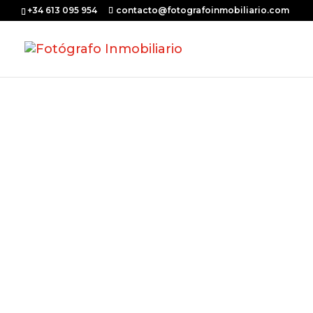
+34 613 095 954
contacto@fotografoinmobiliario.com