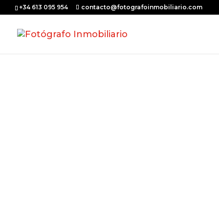
+34 613 095 954
contacto@fotografoinmobiliario.com