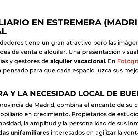
IARIO EN ESTREMERA (MADRI
AL
ededores tiene un gran atractivo pero las imágen
es de venta o alquiler. Una presentación visua
rias y gestores de
alquiler vacacional
. En
Fotógra
a
pensado para que cada espacio luzca sus mejor
A Y LA NECESIDAD LOCAL DE BUE
 provincia de Madrid, combina el encanto de su 
liario en crecimiento. Propietarios de estudios,
sidad, la amplitud y la personalidad de sus in
das unifamiliares
interesados en agilizar la vent