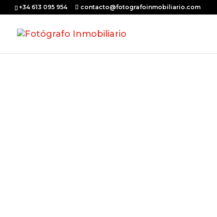
+34 613 095 954
contacto@fotografoinmobiliario.com