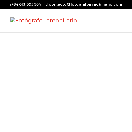
+34 613 095 954
contacto@fotografoinmobiliario.com