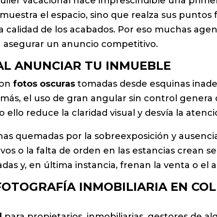
alquiler vacacional hace imprescindible una prim
muestra el espacio, sino que realza sus puntos fu
 la calidad de los acabados. Por eso muchas agen
a asegurar un anuncio competitivo.
AL ANUNCIAR TU INMUEBLE
con
fotos oscuras
tomadas desde esquinas inade
emás, el uso de gran angular sin control genera
llo reduce la claridad visual y desvía la atenció
nas quemadas por la sobreexposición y ausencia 
esivos o la falta de orden en las estancias crean 
das y, en última instancia, frenan la venta o el a
FOTOGRAFÍA INMOBILIARIA EN CO
l
para propietarios, inmobiliarias, gestores de al