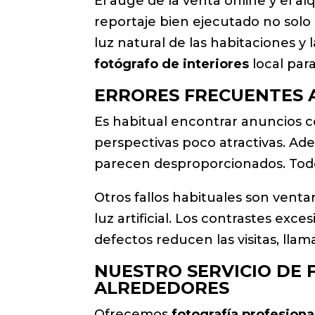
El auge de la venta online y el 
reportaje bien ejecutado no solo 
luz natural de las habitaciones y
fotógrafo de interiores
local par
ERRORES FRECUENTES 
Es habitual encontrar anuncios 
perspectivas poco atractivas. Ad
parecen desproporcionados. Todo e
Otros fallos habituales son venta
luz artificial. Los contrastes exc
defectos reducen las visitas, llama
NUESTRO SERVICIO DE 
ALREDEDORES
Ofrecemos
fotografía profesiona