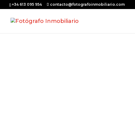
+34 613 095 954
contacto@fotografoinmobiliario.com