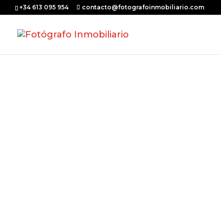
+34 613 095 954
contacto@fotografoinmobiliario.com