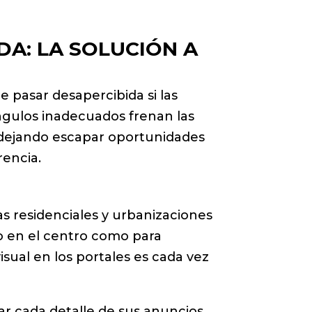
DA: LA SOLUCIÓN A
e pasar desapercibida si las
ngulos inadecuados frenan las
s dejando escapar oportunidades
rencia.
s residenciales y urbanizaciones
so en el centro como para
sual en los portales es cada vez
ar cada detalle de sus anuncios.