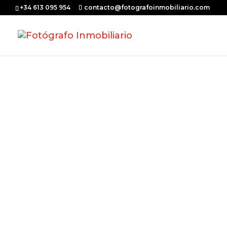
+34 613 095 954
contacto@fotografoinmobiliario.com