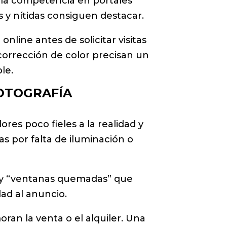
, la competencia en portales
s y nítidas consiguen destacar.
nline antes de solicitar visitas
corrección de color precisan un
ble.
FOTOGRAFÍA
res poco fieles a la realidad y
s por falta de iluminación o
as y “ventanas quemadas” que
dad al anuncio.
ran la venta o el alquiler. Una