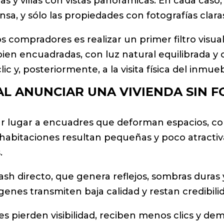
s y villas con vistas panorámicas. En cada caso
nsa, y sólo las propiedades con fotografías clara
 compradores es realizar un primer filtro visual o
bien encuadradas, con luz natural equilibrada y 
lic y, posteriormente, a la visita física del inmue
L ANUNCIAR UNA VIVIENDA SIN 
r lugar a encuadres que deforman espacios, colo
habitaciones resultan pequeñas y poco atractiva
.
flash directo, que genera reflejos, sombras dur
genes transmiten baja calidad y restan credibili
s pierden visibilidad, reciben menos clics y demo