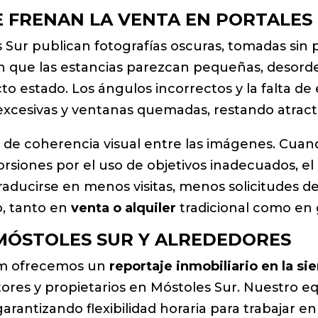
 FRENAN LA VENTA EN PORTALES 
 Sur publican fotografías oscuras, tomadas sin 
n que las estancias parezcan pequeñas, desord
o estado. Los ángulos incorrectos y la falta de e
xcesivas y ventanas quemadas, restando atracti
lta de coherencia visual entre las imágenes. Cua
torsiones por el uso de objetivos inadecuados, el
raducirse en menos visitas, menos solicitudes d
, tanto en
venta o alquiler
tradicional como en
 MÓSTOLES SUR Y ALREDEDORES
om ofrecemos un
reportaje inmobiliario en la si
res y propietarios en Móstoles Sur. Nuestro eq
arantizando flexibilidad horaria para trabajar en e