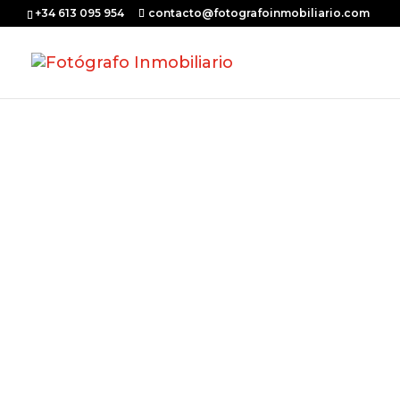
+34 613 095 954
contacto@fotografoinmobiliario.com