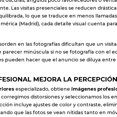
es oscuras, ángulos poco favorecedores o vent
ante. Las visitas presenciales se reducen drást
quilibrada, lo que se traduce en menos llamada
érica (Madrid), cada detalle visual cuenta para
esorden en las fotografías dificultan que un vis
parecer minúscula si no se fotografía con el e
les pueden hacer que el anuncio se diluya entre
FESIONAL MEJORA LA PERCEPCIÓN
riores
especializado, obtiene
imágenes profesi
, corregimos distorsiones y seleccionamos los
ción incluye ajustes de color y contraste, elim
zando que las fotos se vean nítidas tanto en mó