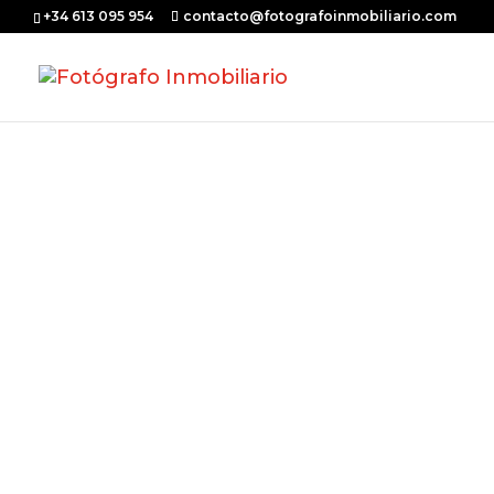
+34 613 095 954
contacto@fotografoinmobiliario.com