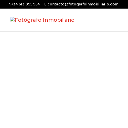
+34 613 095 954
contacto@fotografoinmobiliario.com