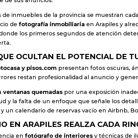
le de sus anuncios.
 de inmuebles de la provincia se muestran cada
icio de
fotografía inmobiliaria
en Arapiles y alr
 donde los primeros segundos de atención determ
rta.
QUE OCULTAN EL POTENCIAL DE T
Fotocasa y pisos.com
presentan fotos oscuras, á
rrores restan profesionalidad al anuncio y gene
la
ventanas quemadas
por una exposición inade
 y la falta de un enfoque que señale los detalle
s y un calendario de reservas vacío en Airbnb, B
O EN ARAPILES REALZA CADA RIN
encia en
fotógrafo de interiores
y técnicas de i