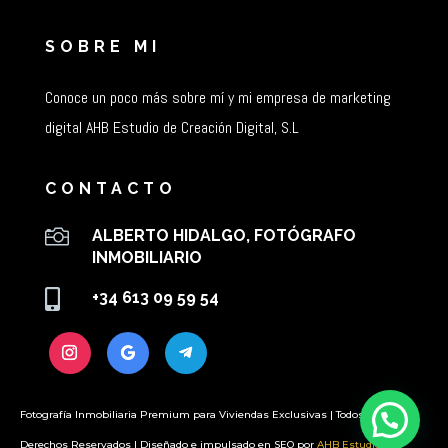
SOBRE MI
Conoce un poco más sobre mí y mi empresa de marketing
digital AHB Estudio de Creación Digital, S.L
CONTACTO

ALBERTO HIDALGO, FOTÓGRAFO
INMOBILIARIO

+34 613 09 59 54
Fotografía Inmobiliaria Premium para Viviendas Exclusivas | Todos los
Derechos Reservados | Diseñado e impulsado en SEO por
AHB Estudio